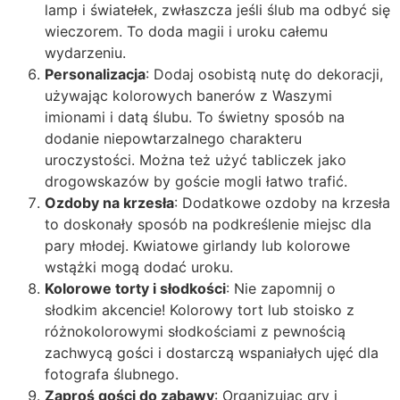
lamp i światełek, zwłaszcza jeśli ślub ma odbyć się
wieczorem. To doda magii i uroku całemu
wydarzeniu.
Personalizacja
: Dodaj osobistą nutę do dekoracji,
używając kolorowych banerów z Waszymi
imionami i datą ślubu. To świetny sposób na
dodanie niepowtarzalnego charakteru
uroczystości. Można też użyć tabliczek jako
drogowskazów by goście mogli łatwo trafić.
Ozdoby na krzesła
: Dodatkowe ozdoby na krzesła
to doskonały sposób na podkreślenie miejsc dla
pary młodej. Kwiatowe girlandy lub kolorowe
wstążki mogą dodać uroku.
Kolorowe torty i słodkości
: Nie zapomnij o
słodkim akcencie! Kolorowy tort lub stoisko z
różnokolorowymi słodkościami z pewnością
zachwycą gości i dostarczą wspaniałych ujęć dla
fotografa ślubnego.
Zaproś gości do zabawy
: Organizując gry i