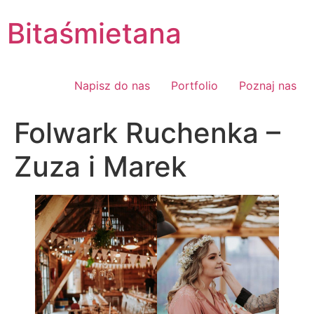
Skip
Bitaśmietana
to
content
Napisz do nas
Portfolio
Poznaj nas
Folwark Ruchenka –
Zuza i Marek