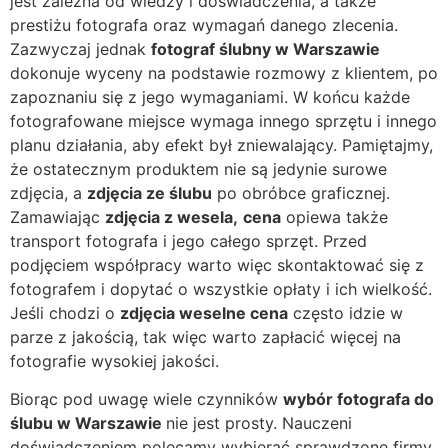
jest zależna od wiedzy i doświadczenia, a także
prestiżu fotografa oraz wymagań danego zlecenia.
Zazwyczaj jednak
fotograf ślubny w Warszawie
dokonuje wyceny na podstawie rozmowy z klientem, po
zapoznaniu się z jego wymaganiami. W końcu każde
fotografowane miejsce wymaga innego sprzętu i innego
planu działania, aby efekt był zniewalający. Pamiętajmy,
że ostatecznym produktem nie są jedynie surowe
zdjęcia, a
zdjęcia ze ślubu
po obróbce graficznej.
Zamawiając
zdjęcia z wesela,
cena
opiewa także
transport fotografa i jego całego sprzęt. Przed
podjęciem współpracy warto więc skontaktować się z
fotografem i dopytać o wszystkie opłaty i ich wielkość.
Jeśli chodzi o
zdjęcia weselne cena
często idzie w
parze z jakością, tak więc warto zapłacić więcej na
fotografie wysokiej jakości.
Biorąc pod uwagę wiele czynników
wybór fotografa do
ślubu w Warszawie
nie jest prosty. Nauczeni
doświadczeniem polecamy wybierać sprawdzone firmy