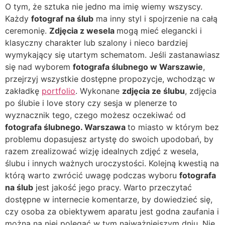
O tym, że sztuka nie jedno ma imię wiemy wszyscy.
Każdy
fotograf na ślub
ma inny styl i spojrzenie na całą
ceremonię.
Zdjęcia z wesela
mogą mieć elegancki i
klasyczny charakter lub szalony i nieco bardziej
wymykający się utartym schematom. Jeśli zastanawiasz
się nad wyborem
fotografa ślubnego w Warszawie
,
przejrzyj wszystkie dostępne propozycje, wchodząc w
zakładkę
portfolio
. Wykonane
zdjęcia ze ślubu
, zdjęcia
po ślubie i love story czy sesja w plenerze to
wyznacznik tego, czego możesz oczekiwać od
fotografa ślubnego. Warszawa
to miasto w którym bez
problemu dopasujesz artystę do swoich upodobań, by
razem zrealizować wizję idealnych zdjęć z wesela,
ślubu i innych ważnych uroczystości. Kolejną kwestią na
którą warto zwrócić uwagę podczas wyboru
fotografa
na ślub
jest jakość jego pracy. Warto przeczytać
dostępne w internecie komentarze, by dowiedzieć się,
czy osoba za obiektywem aparatu jest godna zaufania i
można na niej polegać w tym najważniejszym dniu. Nie