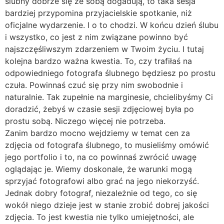
ślubny dobrze się ze sobą dogadują, to taka sesja
bardziej przypomina przyjacielskie spotkanie, niż
oficjalne wydarzenie. I o to chodzi. W końcu dzień ślubu
i wszystko, co jest z nim związane powinno być
najszczęśliwszym zdarzeniem w Twoim życiu. I tutaj
kolejna bardzo ważna kwestia. To, czy trafiłaś na
odpowiedniego fotografa ślubnego będziesz po prostu
czuła. Powinnaś czuć się przy nim swobodnie i
naturalnie. Tak zupełnie na marginesie, chcielibyśmy Ci
doradzić, żebyś w czasie sesji zdjęciowej była po
prostu sobą. Niczego więcej nie potrzeba.
Zanim bardzo mocno wejdziemy w temat cen za
zdjęcia od fotografa ślubnego, to musieliśmy omówić
jego portfolio i to, na co powinnaś zwrócić uwagę
oglądając je. Wiemy doskonale, że warunki mogą
sprzyjać fotografowi albo grać na jego niekorzyść.
Jednak dobry fotograf, niezależnie od tego, co się
wokół niego dzieje jest w stanie zrobić dobrej jakości
zdjęcia. To jest kwestia nie tylko umiejętności, ale