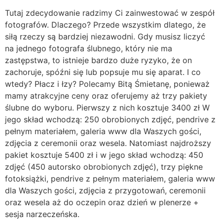
Tutaj zdecydowanie radzimy Ci zainwestować w zespół
fotografów. Dlaczego? Przede wszystkim dlatego, że
siłą rzeczy są bardziej niezawodni. Gdy musisz liczyć
na jednego fotografa ślubnego, który nie ma
zastępstwa, to istnieje bardzo duże ryzyko, że on
zachoruje, spóźni się lub popsuje mu się aparat. I co
wtedy? Płacz i łzy? Polecamy Bitą Śmietanę, ponieważ
mamy atrakcyjne ceny oraz oferujemy aż trzy pakiety
ślubne do wyboru. Pierwszy z nich kosztuje 3400 zł W
jego skład wchodzą: 250 obrobionych zdjęć, pendrive z
pełnym materiałem, galeria www dla Waszych gości,
zdjęcia z ceremonii oraz wesela. Natomiast najdroższy
pakiet kosztuje 5400 zł i w jego skład wchodzą: 450
zdjęć (450 autorsko obrobionych zdjęć), trzy piękne
fotoksiążki, pendrive z pełnym materiałem, galeria www
dla Waszych gości, zdjęcia z przygotowań, ceremonii
oraz wesela aż do oczepin oraz dzień w plenerze +
sesja narzeczeńska.