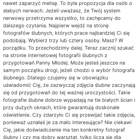
nawet zaparzyć melisę. To była propozycja dla osób o
słabych nerwach. Jeżeli uważasz, że Twój system
nerwowy przetrzyma wszystko, to zachęcamy do
dalszego czytania. Najpierw wejdź na stronę
fotografów ślubnych, których prace najbardziej Ci się
podobają. Wybierz trzy lub cztery osoby. Masz? W
porządku. To przechodzimy dalej. Teraz zacznij szukać
na stronie internetowej fotografii ślubnych z
przygotowań Panny Młodej. Może jesteś jeszcze na
samym początku drogi, jeżeli chodzi o wybór fotografa
ślubnego. Dlatego czujemy się w obowiązku
uświadomić Cię, że zazwyczaj zdjęcia ślubne zaczynają
się od przygotowań do tej ważnej uroczystości. Takie
fotografie ślubne dobrze wypadają na tle białych ścian i
przy dużych oknach, które gwarantują doskonałe
oświetlenie. Czy zdarzyło Ci się przewijać takie zdjęcia,
ponieważ uznałaś je za mało interesujące? Nie ciekawi
Cię, jakie doświadczenie ma ten konkretny fotograf
ślubny i czy ma dobry warsztat, tylko liczą się dla