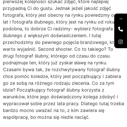
pierwszej kolejności szukać zdjęć, które najlepiej
przypadną Ci do gustu. Jednak jeżeli jakość zdjęć
fotografa, który jest obecny na rynku powiedzmy od 10
→
lat i fotografa ślubnego, który jest na rynku od roku jest
podobna, to dobrze Ci radzimy- wybierz fotografa
ślubnego z większym doświadczeniem. I tutaj
przechodzimy do pewnego pojęcia branżowego, które
warto wyjaśnić. Second shooter. Co to takiego? To
drugi fotograf ślubny, którego od czasu do czasu
podnajmuje ten, który już zyskał sławę na rynku.
Czasami bywa tak, że rozchwytywany fotograf ślubny
chce pomóc koledze, który jest początkujący i zabiera
go ze sobą na różnego rodzaju zlecenia. Co za tym
idzie? Początkujący fotograf ślubny korzysta z
warunków, które jego doświadczony kolega zdobyć i
wypracował sobie przez lata pracy. Dlatego tutaj trzeba
bardzo mocno uważać na to, z kim zawiera się
współpracę, bo można się nieźle naciąć.