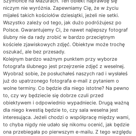
Szymonce na Mazurach. Ten obiekt naprawdę się
niczym nie wyróżnia. Zapewniamy Cię, że w życiu
mijałeś takich kościołów dziesiątki, jeżeli nie setki.
Wszystko zależy od tego, jak dużo podróżujesz po
Polsce. Gwarantujemy Ci, że nawet najlepszy fotograf
ślubny nie da rady zrobić w bardzo przeciętnym
kościele zjawiskowych zdjęć. Obiektyw może trochę
oszukać, ale bez przesady.
Kolejnym bardzo ważnym punktem przy wyborze
fotografa ślubnego jest przejrzenie zdjęć z weselnej.
Wyobraź sobie, że posłuchałeś naszych rad i wysłałeś
już do upatrzonego fotografa e-mail z pytaniem o
wolne terminy. Co będzie dla niego istotne? Na pewno
to, czy wy będziecie się dobrze czuli przed
obiektywem i odpowiednio wypadniecie. Drugą ważną
dla niego kwestią będzie to, czy sala weselna jest
interesująca. Jeżeli chodzi o współpracę między wami,
to chyba nigdy nie udało się nikomu ocenić, jak będzie
ona przebiegała po pierwszym e-mailu. Z tego względu